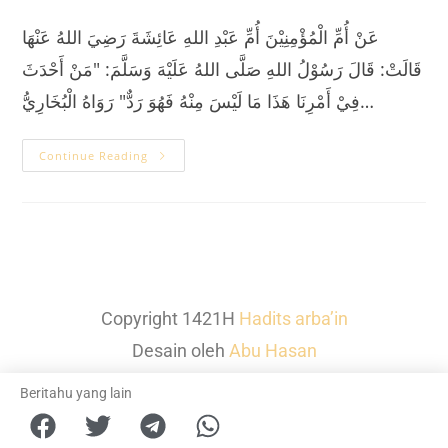
عَنْ أُمِّ الْمُؤْمِنِيْنَ أُمِّ عَبْدِ اللهِ عَائِشَةَ رَضِيَ اللهُ عَنْهَا
قَالَتْ: قَالَ رَسُوْلُ اللهِ صَلَّى اللهُ عَلَيْهَ وَسَلَّمَ: "مَنْ أَحْدَثَ
فِيْ أَمْرِنَا هَذَا مَا لَيْسَ مِنْهُ فَهُوَ رَدٌّ" رَوَاهُ الْبُخَارِيُّ…
Continue Reading
Copyright 1421H
Hadits arba’in
Desain oleh
Abu Hasan
Beritahu yang lain