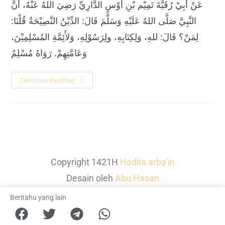
عَنْ أَبِيْ رُقَيَّةَ تَمِيْم بْنِ أَوْسٍ الدَّارِيِّ رَضِيَ اللهُ عَنْهُ، أَنَّ
النَّبِيَّ صَلَّى اللهُ عَلَيْهِ وَسَلَّمَ قَالَ: الدِّيْنُ النَّصِيْحَةُ قُلْنَا:
لِمَنْ؟ قَالَ: للهِ، وَلِكِتَابِهِ، ولِرَسُوْلِهِ، وَلأَئِمَّةِ المُسْلِمِيْنَ،
وَعَامَّتِهِمْ. رَوَاهُ مُسْلِمٌ
Continue Reading
Copyright 1421H
Hadits arba’in
Desain oleh
Abu Hasan
Beritahu yang lain