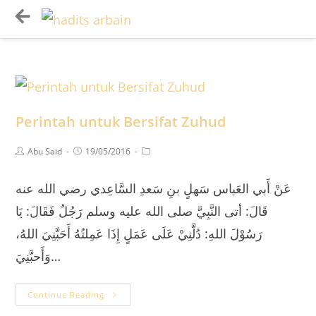
Perintah untuk Bersifat Zuhud
Abu Said
19/05/2016
عَنْ أَبي العَباس سَهلٍ بنِ سَعدِ السَّاعِدي رضي الله عنه
قَالَ: أتى النَّبِيَّ صلى الله عليه وسلم رَجُلٌ فَقَالَ: يَا
رَسُوْلَ اللهِ: دُلَّنِيْ عَلَى عَمَلٍ إِذَا عَمِلتُهُ أَحَبَّنِيَ اللهُ،
وَأَحبَّنِيَ…
Continue Reading