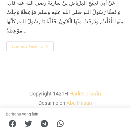
عَنْ أَبِي نَجِيْحٍ الْعِرْبَاضِ بِنْ سَارِيَةَ رضي الله عنه قَالَ:
وَعَظَنَا رَسُولُ اللهِ صلى الله عليه وسلم مَوْعِظَةً وَجِلَتْ
مِنْهَا الْقُلُبُ, وَذَرَفَتْ مِنْهِا الْعُيُونُ, فَقُلْنَا يَا رَسُولَ اللهِ, كَأَنَّهَا
مَوْعِظَةُ…
Continue Reading
Copyright 1421H
Hadits arba’in
Desain oleh
Abu Hasan
Beritahu yang lain