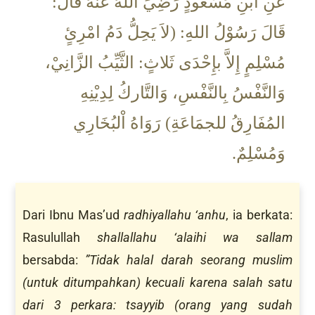
عَنِ ابْنِ مَسْعُودٍ رَضِيَ اللهُ عَنْهُ قَالَ:
قَالَ رَسُوْلُ اللهِ: (لاَ يَحِلُّ دَمُ امْرِئٍ
مُسْلِمٍ إِلاَّ بإِحْدَى ثَلاثٍ: الثَّيِّبُ الزَّانِيْ،
وَالنَّفْسُ بِالنَّفْسِ، وَالتَّاركُ لِدِيْنِهِ
المُفَارِقُ للجمَاعَةِ) رَوَاهُ اْلبُخَارِي
وَمُسْلِمٌ.
Dari Ibnu Mas’ud
radhiyallahu ‘anhu
, ia berkata:
Rasulullah
shallallahu ‘alaihi wa sallam
bersabda:
”Tidak halal darah seorang muslim
(untuk ditumpahkan) kecuali karena salah satu
dari 3 perkara: tsayyib (orang yang sudah