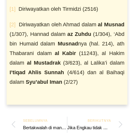
[1]
Diriwayatkan oleh Tirmidzi (2516)
[2]
Diriwayatkan oleh Ahmad dalam
a
l Musnad
(1/307), Hannad dalam
az Zuhdu
(1/304), ‘Abd
bin Humaid dalam
Musnad
nya (hal. 214), ath
Thabarani dalam
al Kabir
(11243), al Hakim
dalam
al Mustadrak
(3/623), al Lalika’i dalam
I’tiq
ad Ahlis Sunnah
(4/614) dan al Baihaqi
dalam
Syu’abul Iman
(2/27)
SEBELUMNYA
BERIKUTNYA
Bertakwalah di manapun Engkau Berada
Jika Engkau tidak Malu maka Berbuatlah Sesukamu