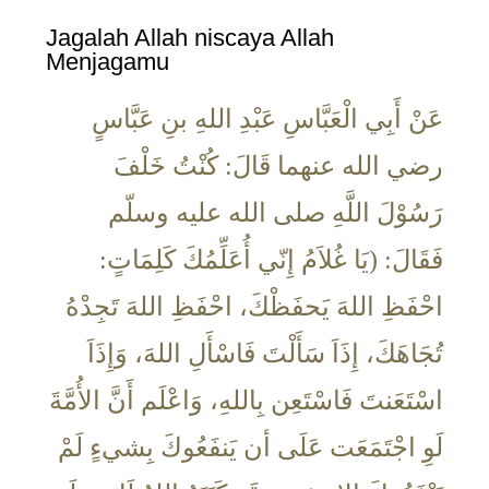
Jagalah Allah niscaya Allah
Menjagamu
عَنْ أَبِي الْعَبَّاسِ عَبْدِ اللهِ بنِ عَبَّاسٍ
رضي الله عنهما قَالَ: كُنْتُ خَلْفَ
رَسُوْلَ اللَّهِ صلى الله عليه وسلّم
فَقَالَ: (يَا غُلاَمُ إِنّي أُعَلِّمُكَ كَلِمَاتٍ:
احْفَظِ اللهَ يَحفَظْكَ، احْفَظِ اللهَ تَجِدْهُ
تُجَاهَكَ، إِذَاَ سَأَلْتَ فَاسْأَلِ اللهَ، وَإِذَاَ
اسْتَعَنتَ فَاسْتَعِن بِاللهِ، وَاعْلَم أَنَّ الأُمَّةَ
لَوِ اجْتَمَعَت عَلَى أن يَنفَعُوكَ بِشيءٍ لَمْ