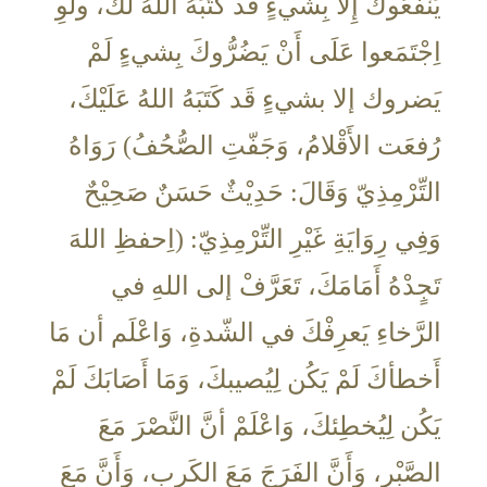
يَنْفَعُوكَ إِلا بِشيءٍ قَد كَتَبَهُ اللهُ لَك، ولَوِ
اِجْتَمَعوا عَلَى أَنْ يَضُرُّوكَ بِشيءٍ لَمْ
يَضروك إلا بشيءٍ قَد كَتَبَهُ اللهُ عَلَيْكَ،
رُفعَت الأَقْلامُ، وَجَفّتِ الصُّحُفُ) رَوَاهُ
التِّرْمِذِيّ وَقَالَ: حَدِيْثٌ حَسَنٌ صَحِيْحٌ
وَفِي رِوَايَةِ غَيْرِ التِّرْمِذِيّ: (اِحفظِ اللهَ
تَجٍدْهُ أَمَامَكَ، تَعَرَّفْ إلى اللهِ في
الرَّخاءِ يَعرِفْكَ في الشّدةِ، وَاعْلَم أن مَا
أَخطأكَ لَمْ يَكُن لِيُصيبكَ، وَمَا أَصَابَكَ لَمْ
يَكُن لِيُخطِئكَ، وَاعْلَمْ أنَّ النَّصْرَ مَعَ
الصَّبْرِ، وَأَنَّ الفَرَجَ مَعَ الكَربِ، وَأَنَّ مَعَ