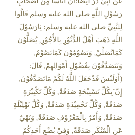
عَنْ أَبِيْ ذَرٍّ أَيْضًا:أَنَّ أُنَاسًا مِنْ أَصْحَابِ
رَسُوْلِ اللَّهِ صلى الله عليه وسلم قَالُوا
لِلنَّبِيِّ صلى الله عليه وسلم: يَارَسُوْلَ
اللَّهِ ذَهَبَ أَهْلُ الدُّثُوْرِ بِالأُجُوْرِ, يُصَلُّوْنَ
كَمَانُصَلِّيْ, وَيَصُوْمُوْنَ كَمَانَصُوْمُ,
وَيَتَصَدَّقُوْنَ بِفُضُوْلِ أَمْوَالِهِمْ, قَالَ:
(أَوَلَيْسَ قَدْجَعَلَ اللَّهُ لَكُمْ مَاتَصَدَّقُوْنَ,
إِنّ َبِكُلِّ تَسْبِيْحَةٍ صَدَقَةً, وَكُلِّ تَكْبِيْرَةٍ
صَدَقَةً, وَكُلِّ تَحْمِيْدَةٍ صَدَقَةً, وَكُلَّ تَهْلِيْلَةٍ
صَدَقَةً, وَأَمْرٌ بِالْمَعْرُوْفِ صَدَقَةً, وَنَهْيٌ
عَنِ الْمُنْكَرِ صَدَقَةً, وَفِيْ بُضْعِ أَحَدِكُمْ