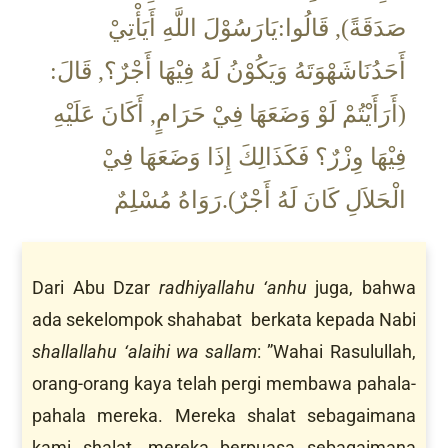
صَدَقَةً), قَالُوا:يَارَسُوْلَ اللَّهِ أَيَأْتِيْ
أَحَدُنَاشَهْوَتَهُ وَيَكُوْنُ لَهُ فِيْهَا أَجْرٌ؟, قَالَ:
(أَرَأَيْتُمْ لَوْ وَضَعَهَا فِيْ حَرَامٍ, أَكَانَ عَلَيْهِ
فِيْهَا وِزْرٌ؟ فَكَذَالِكَ إِذَا وَضَعَهَا فِيْ
الْحَلاَلِ كَانَ لَهُ أَجْرٌ).رَوَاهُ مُسْلِمٌ
Dari Abu Dzar
radhiyallahu ‘anhu
juga, bahwa
ada sekelompok shahabat berkata kepada Nabi
shallallahu ‘alaihi wa sallam
: ”Wahai Rasulullah,
orang-orang kaya telah pergi membawa pahala-
pahala mereka. Mereka shalat sebagaimana
kami shalat, mereka berpuasa sebagaimana